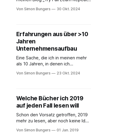
soll er
zu nennen. Damals war die
Von Simon Bungers
30 Okt. 2024
Verwendung von Begriffen wie
„F***-up Nights“, „Fail fast“ und
ähnlicher Begriffe noch
weitestgehend auf die Startup-
Erfahrungen aus über >10
Szene beschränkt und fanden nur
Jahren
langsam Einzug in die restliche
Unternehmenswelt. Sie entsprachen
Unternehmensaufbau
jedoch der Fehlerkultur, die
Eine Sache, die ich in meinen mehr
als 10 Jahren, in denen ich
Labforward aufgebaut habe,
Von Simon Bungers
23 Okt. 2024
vermisst habe, ist genug Zeit zu
haben, um zu reflektieren. 2018
habe ich diesen Blog gestartet, um
im Prozess des Schreibens ein paar
Welche Bücher ich 2019
Erfahrungen zu kondensieren und zu
auf jeden Fall lesen will
strukturieren. 2019 und 2020 gab es
Schon den Vorsatz getroffen, 2019
mehr zu lesen, aber noch keine Idee
was? Hier meine Leseliste an
Von Simon Bungers
01 Jan. 2019
Sachbüchern für 2019. Vielleicht ist