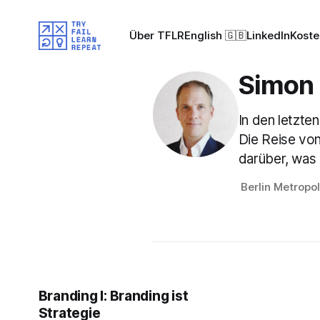
Über TFLR
English 🇬🇧
LinkedIn
Koste
Simon
In den letzte
Die Reise von
darüber, was 
Berlin Metropo
Branding I: Branding ist
Strategie