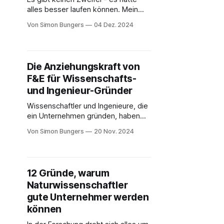
alles besser laufen können. Mein
Mitgründer Florian und ich stehen in
Von Simon Bungers
04 Dez. 2024
einem leeren Büro, die Arbeitsplätze
sind leer und das einzige, was uns
geblieben ist, sind zwei Telefone.
Es ist irgendwann im Herbst 2014
Die Anziehungskraft von
und gestern haben wir 7 von 9
F&E für Wissenschafts-
Mitarbeitern kündigen müssen.
und Ingenieur-Gründer
Wissenschaftler und Ingenieure, die
ein Unternehmen gründen, haben
einen großen Vorteil: Sie verstehen
Von Simon Bungers
20 Nov. 2024
ihr Produkt, die Technologie und die
zugrundeliegende Forschung in der
Tiefe. Doch was anfangs ein
enormer Pluspunkt ist, kann später
12 Gründe, warum
zu einer Herausforderung werden,
Naturwissenschaftler
wenn Gründer mit einem
Forschungs- oder
gute Unternehmer werden
Ingenieurhintergrund (F&E-Gründer)
können
sich nicht