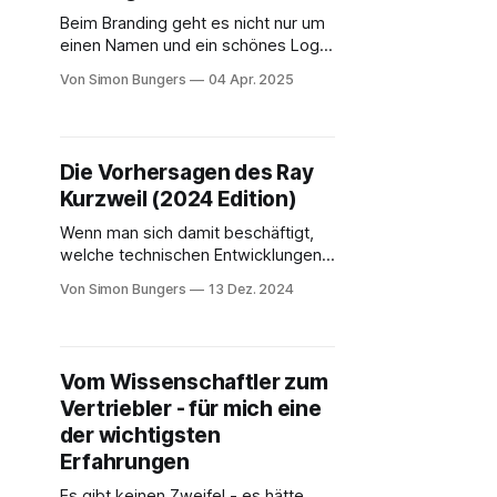
Beim Branding geht es nicht nur um
einen Namen und ein schönes Logo
- zumindest sollte es das nicht sein.
Von Simon Bungers
04 Apr. 2025
Viele Gründer glauben, dass es
beim Branding in erster Linie darum
geht, einen einprägsamen Namen
zu wählen und Farben und
Die Vorhersagen des Ray
Schriftarten auszuwählen. Aber
Kurzweil (2024 Edition)
echtes Branding geht tiefer - es ist
ein strategischer
Wenn man sich damit beschäftigt,
welche technischen Entwicklungen
wir in den nächsten zehn bis dreißig
Von Simon Bungers
13 Dez. 2024
Jahren sehen werden und was
vielleicht für das eigene Leben, die
Karriere, Investitionsentscheidungen
oder neue Start-up Ideen relevant
Vom Wissenschaftler zum
sein könnte, kommt man an Ray
Vertriebler - für mich eine
Kurzweil und seinen Büchern nicht
vorbei. In seinem neuesten Buch
der wichtigsten
Erfahrungen
Es gibt keinen Zweifel - es hätte