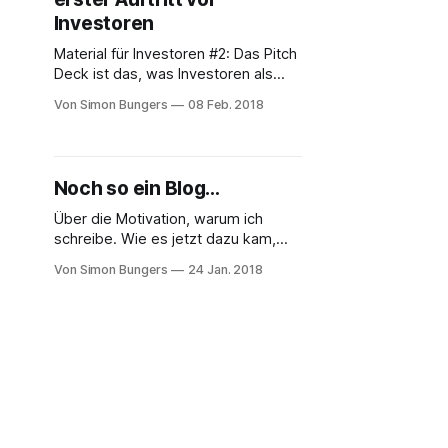
haben, das man nach und nach
Investoren
Material für Investoren #2: Das Pitch
Deck ist das, was Investoren als
erstes von eurem Unternehmen
Von Simon Bungers
08 Feb. 2018
sehen, deshalb will ich es mal mit
der Oberbekleidung vergleichen -
und damit auch gleich darauf
hinweisen: Mit “Oben hui, unten pfui”
Noch so ein Blog…
kommt man nicht weit, es kostet
beim zweiten Schritt nur Zeit - lest
Über die Motivation, warum ich
einfach
schreibe. Wie es jetzt dazu kam,
das ich jetzt einen Blog starte und
Von Simon Bungers
24 Jan. 2018
ein paar Punkte zu den Themen,
über die ich (wahrscheinlich)
schreiben werde. Erstmal ein
Geständnis: Ich habe immer schon
geschrieben. Mal mehr mal weniger
intensiv Tagebuch;
Kurzgeschichten, das aber schon
lange nicht