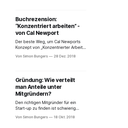
ja etwas interessantes für euch
dabei. Ich habe normalerweise
immer spontan ausgesucht, was ich
Buchrezension:
als nächstes lesen will. Aber
“Konzentriert arbeiten” -
insbesondere für Sachbücher finde
ich das schwierig. Da gibt
von Cal Newport
Der beste Weg, um Cal Newports
Konzept von „Konzentrierter Arbeit“
zu verstehen besteht darin, „seichte
Von Simon Bungers
28 Dez. 2018
Arbeit“ zu verstehen. Seichte Arbeit
ist, wenn man man sich ständig mit
seinen E-Mails und sozialen Medien
beschäftigt, sich durch auf News-
Gründung: Wie verteilt
Websites klickt, der ganze Tag mit
man Anteile unter
Meetings verplant ist man auf jede
Mitgründern?
Den richtigen Mitgründer für ein
Start-up zu finden ist schwierig
genug. Das Funktionieren einer
Von Simon Bungers
18 Okt. 2018
Partnerschaft hängt essentiell davon
ab, wie man einen Mitgründer