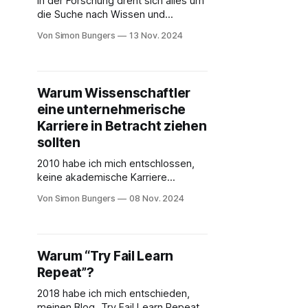
In der Forschung dreht sich alles um
die Suche nach Wissen und
Erkenntnis. Viele Doktoranden in
Von Simon Bungers
13 Nov. 2024
den Naturwissenschaften glauben,
sie bräuchten einen MBA oder
jahrelange Erfahrung in der Industrie,
um erfolgreich ein Unternehmen zu
Warum Wissenschaftler
gründen. Doch das stimmt meiner
eine unternehmerische
Ansicht nach nicht:
Naturwissenschaftler bringen von
Karriere in Betracht ziehen
Haus aus eine Vielzahl von
sollten
2010 habe ich mich entschlossen,
keine akademische Karriere
anzustreben, sondern Unternehmer
Von Simon Bungers
08 Nov. 2024
zu werden. Und ich hoffe, dass noch
mehr Wissenschaftler, Doktoranden
und Post-Docs diesen Karriereweg
zumindest ernsthaft in Betracht
Warum “Try Fail Learn
ziehen. Dieser Blog-Beitrag ist
Repeat”?
jedoch nicht als bloße Aufforderung
zum Handeln für angehende
2018 habe ich mich entschieden,
Science-Gründer gedacht. Vielmehr
meinen Blog „Try Fail Learn Repeat“